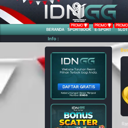
PROMO
PROMO
PROM
BERANDA
SPORTBOOK
E-SPORT
SLOT
Info :
Selamat Datang Di IDNGG | Web
Be
Ras