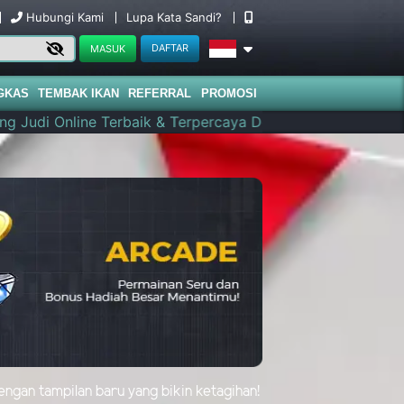
Hubungi Kami
Lupa Kata Sandi?
DAFTAR
GKAS
TEMBAK IKAN
REFERRAL
PROMOSI
si Terbaik Di Asia | E-Sport | Slots | IDNLive | IDNPoker 
ngan tampilan baru yang bikin ketagihan!