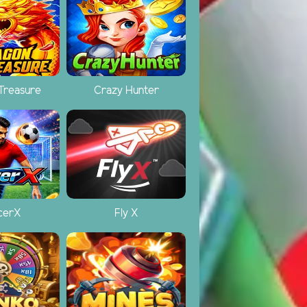
Treasure
Crazy Hunter
cerX
Fly X