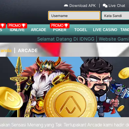
Download APK
Live Chat
O
PROMO
PROMO
S
IDNLIVE
ARCADE
POKER
TOGEL
LIVE CASINO
TAN
site Gaming Judi Online Terbaik & Terpercaya Dengan Lisen
randa
ARCADE
akan Sensasi Menang yang Tak Terlupakan! Arcade kami hadir de