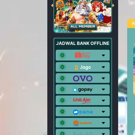
Tan
A
JADWAL BANK OFFLINE