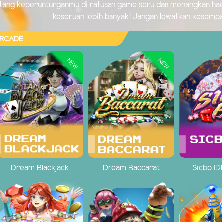
tang keberuntunganmu di ratusan game seru dan menangkan hadia
keseruan lebih banyak! Jangan lewatkan kesempat
RCADE
NEW
NEW
Dream Blackjack
Dream Baccarat
Sicbo I